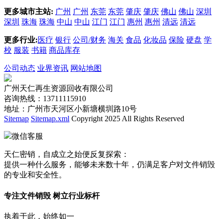
更多城市主站:
广州
广州
东莞
东莞
肇庆
肇庆
佛山
佛山
深圳
深圳
珠海
珠海
中山
中山
江门
江门
惠州
惠州
清远
清远
更多行业:
医疗
银行
公司/财务
海关
食品
化妆品
保险
硬盘
学
校
服装
书籍
商品库存
公司动态
业界资讯
网站地图
广州天仁再生资源回收有限公司
咨询热线：13711115910
地址：广州市天河区小新塘横圳路10号
Sitemap
Sitemap.xml
Copyright 2025 All Rights Reserved
微信客服
天仁密销，自成立之始便反复探索：
提供一种什么服务，能够未来数十年，仍满足客户对文件销毁
的专业和安全性。
专注文件销毁 树立行业标杆
执着于此，始终如一