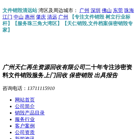
文件销毁清远站
湾区及周边城市：
广州
深圳
佛山
东莞
珠海
江门
中山
惠州
肇庆
清远
广州
【专注文件销毁 树立行业标
杆】【服务珠三角大湾区】【天仁销毁,文件档案保密销毁专
家】
广州天仁再生资源回收有限公司
二十年专注涉密资
料文件销毁服务
上门回收 保密销毁 出具报告
咨询电话：
13711115910
网站首页
公司简介
销毁产品目录
服务行业
客户案例
公司资质
新闻资讯