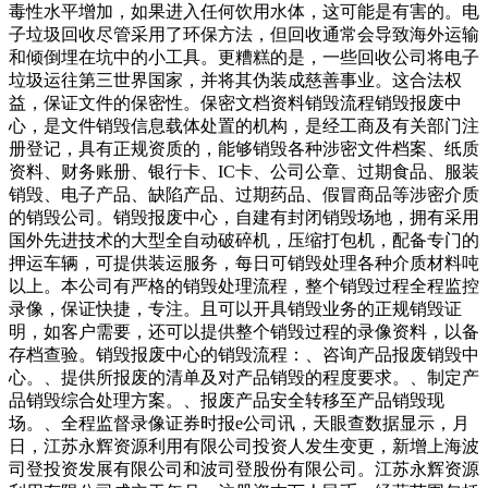
毒性水平增加，如果进入任何饮用水体，这可能是有害的。电
子垃圾回收尽管采用了环保方法，但回收通常会导致海外运输
和倾倒埋在坑中的小工具。更糟糕的是，一些回收公司将电子
垃圾运往第三世界国家，并将其伪装成慈善事业。这合法权
益，保证文件的保密性。保密文档资料销毁流程销毁报废中
心，是文件销毁信息载体处置的机构，是经工商及有关部门注
册登记，具有正规资质的，能够销毁各种涉密文件档案、纸质
资料、财务账册、银行卡、IC卡、公司公章、过期食品、服装
销毁、电子产品、缺陷产品、过期药品、假冒商品等涉密介质
的销毁公司。销毁报废中心，自建有封闭销毁场地，拥有采用
国外先进技术的大型全自动破碎机，压缩打包机，配备专门的
押运车辆，可提供装运服务，每日可销毁处理各种介质材料吨
以上。本公司有严格的销毁处理流程，整个销毁过程全程监控
录像，保证快捷，专注。且可以开具销毁业务的正规销毁证
明，如客户需要，还可以提供整个销毁过程的录像资料，以备
存档查验。销毁报废中心的销毁流程：、咨询产品报废销毁中
心。、提供所报废的清单及对产品销毁的程度要求。、制定产
品销毁综合处理方案。、报废产品安全转移至产品销毁现
场。、全程监督录像证券时报e公司讯，天眼查数据显示，月
日，江苏永辉资源利用有限公司投资人发生变更，新增上海波
司登投资发展有限公司和波司登股份有限公司。江苏永辉资源