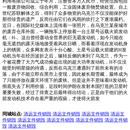
利用有限公司成立于年月，注册资本万人民币，经营范围包括
一般废弃物回收、综合利用，工业固体废弃物焚烧处置。自上
世纪苏联解体之后，得到了众多物资的乌克兰不仅没能保护好
那些珍贵的遗产，反而任由它们在风雨的吹打之下逐渐腐朽。
近日，在国际社交媒体上流传着一张照片，在乌克兰某座城市
的废弃仓库外面，一辆拖车上停放着一台土星号运载火箭发动
机：H-。这台曾经轰动全世界的巨无霸发动机，如今只能在
毫无遮挡的露天场地接受着风吹日晒，而看着浮现在发动机身
上的锈斑，众多网友表示十分心酸。土星号运载火箭建的H发
动机当年在经历波折之后，辗转反侧的来到了乌克兰，作为一
个被花费了大力气成功偷盗出境的超大功率发动机，H不仅没
能受到明星级的待遇，反而在乌克兰遭遇到了前所未有的冷
落，由于不能立即在黑市上变现，因此被长期雪藏，最终成为
了只能停放在露天环境下的废铁。但是这并不意味着H发动机
彻底失去了利用价值，近段时间伊朗在发射本国打造的卫星时
屡屡失败，经过了排查之后最终得出结论，正是由于他们的火
箭发动机技术存在着严重的瑕疵，才使得火箭发
同城站点:
清远文件销毁
清远文件销毁
清远文件销毁
清远文
件销毁
清远文件销毁
清远文件销毁
清远文件销毁
清远文件销
毁
清远文件销毁