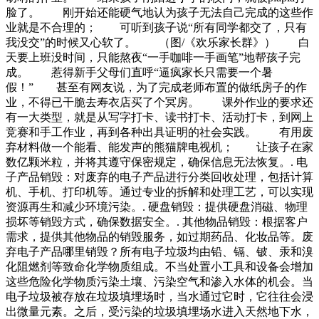
脸了。 刚开始还能硬气地认为孩子无法自己完成的这些作
业就是不合理的； 可听到孩子说“所有同学都交了，只有
我没交”的时候又心软了。 （图/《欢乐家长群》） 白
天要上班没时间，只能熬夜“一手咖啡一手画笔”地帮孩子完
成。 惹得新手父母们直呼“逼疯家长只需要一个暑
假！” 甚至有网友说，为了完成老师布置的做纸房子的作
业，不得已干脆去寿衣店买了个冥房。 课外作业的要求还
有一大类型，就是从写字打卡、读书打卡、活动打卡，到网上
竞赛和手工作业，再到各种出具证明的社会实践。 有用废
弃材料做一个能看、能发声的熊猫牌电视机； 让孩子在家
数亿颗米粒，并将其遵守保密规定，确保信息无法恢复。. 电
子产品销毁：对废弃的电子产品进行分类回收处理，包括计算
机、手机、打印机等。通过专业的拆解和处理工艺，可以实现
资源再生和减少环境污染。. 硬盘销毁：提供硬盘消磁、物理
损坏等销毁方式，确保数据安全。. 其他物品销毁：根据客户
需求，提供其他物品的销毁服务，如过期药品、化妆品等。废
弃电子产品哪里销毁？所有电子垃圾均由铅、镉、铍、汞和溴
化阻燃剂等致命化学物质组成。不当处置小工具和设备会增加
这些危险化学物质污染土壤、污染空气和渗入水体的机会。当
电子垃圾被存放在垃圾填埋场时，当水通过它时，它往往会浸
出微量元素。之后，受污染的垃圾填埋场水进入天然地下水，