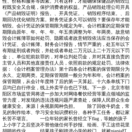
性、价格和服务等因素。只有这样，才能确保保健品的销毁过
程既安全又合规，保护消费者的权益。产品销毁处理公司开具
《产品销毁证明》报告。、开具凭证。、销毁程序结束。、后
期回访优化销毁方案。财务凭证多久可以销毁？要保存年才能
销毁。会计凭证的保管期限为规定为年。会计档案的定期保管
期限由原年、年、年、年、年五类调整为年、年两类。故意销
毁会计账簿罪如何处罚、隐匿或者故意销毁依法应当保存的会
计凭证、会计账簿、财务会计报告，情节严重的，处五年以下
有期徒刑或者拘役，并处或者单处二万元以上二十万元以下罚
金；、单位犯前款罪的，对单位判处罚金，并对其直接负责的
主管人员和其他直接责任人员，依照前款的规定处罚。法律依
据：《会计档案管理办法》第十四条会计档案的保管期限分为
永久、定期两类。定期保管期限一般分为年和年。会计档案的
保管期限，从会计年度终了后的第一天算起。十六条单线下门
店均已自行停业，线上外卖平台也已下线。下一步，北京市朝
阳区市场监管局将进一步加大对网络餐饮经营等重点领域的监
管力度，对发现的违法违规问题严肃查处，保障人民群众生命
健康安全。来源丨央视新闻种负担。 除了回收牛奶盒，常
见的制作绘本、学习安全知识攒积分、各种手工任务，都让家
长苦不堪言。 一位年轻的家长曾经立下flag，等她的孩子
上小学了之后坚决不替他做任何手抄报、绘画、手工这些花里
胡哨的作业。 结果孩子刚踏进小学的校门，就被piapia打