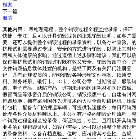
档案
下一篇:
服装
其他内容
： 毁处理流程，整个销毁过程全程监控录像，保证
快捷，专注。且可以开具销毁业务的正规销毁证明，如客户需
要，还可以提供整个销毁过程的录像资料，以备存档查验。的
抗原试剂需要通过专业、安全的方式进行销毁，以防止其对环
境和人体健康的影响。通过遵循上述步骤和建议，我们可以确
保过期抗原试剂的销毁过程既有效又安全。销毁报废中心，是
文件销毁信息载体处置的机构，是经工商及有关部门注册登
记，具有正规资质的，能够销毁各种涉密文件档案、纸质资
料、财务账册、银行卡、IC卡、公司公章、过期食品、服装销
毁、电子产品、缺陷产品、过期未用的医用耗材和医疗器械、
假冒商品等涉密介质的销毁公司。销毁报废中心，自建有封闭
销毁场地，拥有采用国外先进技术的大型全自动破碎机，压缩
打包机，配备专门的押运车辆，可提供装运服务，每日可销毁
处理各种介质材料吨以上。本公司有严格的销毁处理流程，整
个销毁过程全程监控录像，保证快捷，专注。且可以开具销毁
业务的正规销毁证明，如客户需要，还可以提供整个销毁过程
的录像资料，以备存档查验。位时，应考虑其专业性、合规