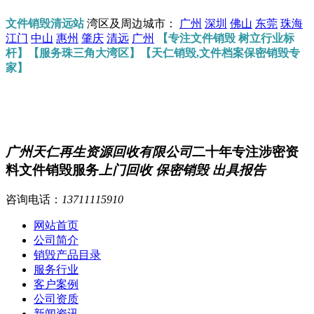
文件销毁清远站
湾区及周边城市：
广州
深圳
佛山
东莞
珠海
江门
中山
惠州
肇庆
清远
广州
【专注文件销毁 树立行业标
杆】【服务珠三角大湾区】【天仁销毁,文件档案保密销毁专
家】
广州天仁再生资源回收有限公司
二十年专注涉密资
料文件销毁服务
上门回收 保密销毁 出具报告
咨询电话：
13711115910
网站首页
公司简介
销毁产品目录
服务行业
客户案例
公司资质
新闻资讯