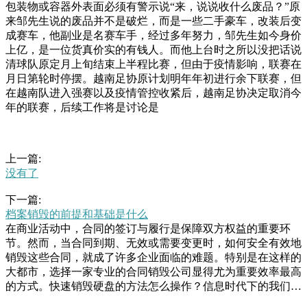
包装物或容器外表面必须有警示说“来，说说收什么废品？”原
来邹先生说的废品并不是破烂，而是一些二手豪车，改装后变
成赛车，他副业是名赛车手，经过多年努力，邹先生如今身价
上亿，是一位货真价实的有钱人。而他上台时之所以没把话说
清球队原定月上旬结束上半程比赛，但由于疫情影响，联赛在
月日第轮时停摆。越南足协原计划明年年初进行余下联赛，但
在越南队进入强赛以及疫情管控收紧后，越南足协决定取消今
年的联赛，后续工作将是讨论是
上一篇:
没有了
下一篇:
档案销毁的前提和基础是什么
在商业活动中，合同的签订与履行是保障双方权益的重要环
节。然而，当合同到期、无效或需要变更时，如何安全有效地
销毁这些合同，就成了许多企业面临的难题。特别是在这样的
大都市，选择一家专业的合同销毁公司显得尤为重要效率最高
的方式。快速销毁硬盘的方法怎么操作？信息时代下的我们，
每两三年可能就要换一次电脑，对于淘汰的设备，大家基本都