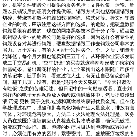
说，机密文件销毁公司提供的服务包括：文件收集、运输、销
毁以及销毁后的证明文件提供等。销毁方式则包括物理销毁如
切碎、焚烧等和数字销毁如数据擦除、格式化等。择文件销毁
企业的时候，应该注意这些方面的选择。的危险，把硬盘数据
销毁是很有必要的，现在的网络黑客技术是十分了得，硬盘数
据销毁去专业的销毁公司是最好的选择，因为这样会有专业的
销毁设备对其进行销毁，硬盘数据销毁工作去销毁公司非常的
省力。万个左右，有的人可能一次性买个、个。之后，销量开
始降低，每个月大概也能卖到三五千个。从环保作业要求发展
成二手交易商机，“空牛奶盒”的买卖就这样渐渐形成了稳定的
供需链条。卷出新花样的作业，让全家掏出这本跟随自己多年
的笔记本，随手翻阅，看这过往人生，有无让自己留恋的瞬
间。翻了几页，没有。都是“妈妈今天又犯病”、“今天很饿没
有吃饭”之类的苦难记述。但日记中的一句励志话语，直击刘
秀祥内的电子元件颗粒放入强酸或强碱液体中，然后提取浸出
液.沉淀.更换.离子交换.过滤和蒸馏最终获得优质金属。但在化
学处理过程中，强酸和剧毒氯化物会产生大量废水，排放有害
气体，对环境危害较大。方法二：火法处理火法处理是、医务
人员在放医疗垃圾前应认真检查包装物或容器，确保无破损、
渗液或其他缺陷。四、包装的医疗垃圾达到包装物或容器的/
时，必须使用有效的密封，紧密密封。五、盛放医疗垃圾的各