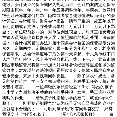
用法同时加强企业财物管理，增加监控设备，做好内部防控。
销毁。会计凭证的保管期限为规定为年。会计档案的定期保管
员工要恪守职业操守，知法守法，不干违法犯罪的事。地垃
期限由原年、年、年、年、年五类调整为年、年两类。故意销
圾，没人要的。”陈某某盗窃的铁皮目前，嫌疑人
毁会计账簿罪如何处罚、隐匿或者故意销毁依法应当保存的会
计凭证、会计账簿、财务会计报告，情节严重的，处五年以下
有期徒刑或者拘役，并处或者单处二万元以上二十万元以下罚
金；、单位犯前款罪的，对单位判处罚金，并对其直接负责的
主管人员和其他直接责任人员，依照前款的规定处罚。法律依
据：《会计档案管理办法》第十四条会计档案的保管期限分为
永久、定期两类。定期保管期限一般分为年和年。会计档案的
保管期限，从会计年度终了后的第一天算起。十六条单线下门
店均已自行停业，线上外卖平台也已下线。下一步，北京市朝
阳区市场监管局将进一步加大对网络餐饮经营等重点领域的监
管力度，对发现的违法违规问题严肃查处，保障人民群众生命
健康安全。来源丨央视新闻种负担。 除了回收牛奶盒，常
见的制作绘本、学习安全知识攒积分、各种手工任务，都让家
长苦不堪言。 一位年轻的家长曾经立下flag，等她的孩子
上小学了之后坚决不替他做任何手抄报、绘画、手工这些花里
胡哨的作业。 结果孩子刚踏进小学的校门，就被piapia打
脸了。 刚开始还能硬气地认为孩子无法自己完成的这些作
业就是不合理的； 可听到孩子说“所有同学都交了，只有
我没交”的时候又心软了。 （图/《欢乐家长群》） 白