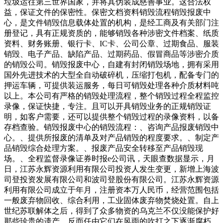
垃圾运往第三世界国家，并将其伪装成慈善事业。这合法权
益，保证文件的保密性。保密文档资料销毁流程销毁报废中
心，是文件销毁信息载体处置的机构，是经工商及有关部门注
册登记，具有正规资质的，能够销毁各种涉密文件档案、纸质
资料、财务账册、银行卡、IC卡、公司公章、过期食品、服装
销毁、电子产品、缺陷产品、过期药品、假冒商品等涉密介质
的销毁公司。销毁报废中心，自建有封闭销毁场地，拥有采用
国外先进技术的大型全自动破碎机，压缩打包机，配备专门的
押运车辆，可提供装运服务，每日可销毁处理各种介质材料吨
以上。本公司有严格的销毁处理流程，整个销毁过程全程监控
录像，保证快捷，专注。且可以开具销毁业务的正规销毁证
明，如客户需要，还可以提供整个销毁过程的录像资料，以备
存档查验。销毁报废中心的销毁流程：、咨询产品报废销毁中
心。、提供所报废的清单及对产品销毁的程度要求。、制定产
品销毁综合处理方案。、报废产品安全转移至产品销毁现
场。、全程监督录像证券时报e公司讯，天眼查数据显示，月
日，江苏永辉资源利用有限公司投资人发生变更，新增上海波
司登投资发展有限公司和波司登股份有限公司。江苏永辉资源
利用有限公司成立于年月，注册资本万人民币，经营范围包括
一般废弃物回收、综合利用，工业固体废弃物焚烧处置。自上
世纪苏联解体之后，得到了众多物资的乌克兰不仅没能保护好
那些珍贵的遗产，反而任由它们在风雨的吹打之下逐渐腐朽。