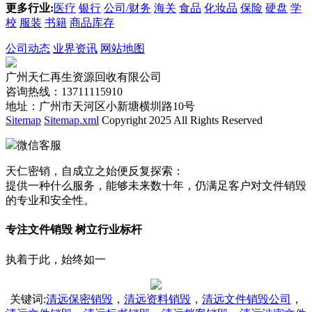
更多行业:
医疗
银行
公司/财务
海关
食品
化妆品
保险
硬盘
学
校
服装
书籍
商品库存
公司动态
业界资讯
网站地图
广州天仁再生资源回收有限公司
咨询热线：13711115910
地址：广州市天河区小新塘横圳路10号
Sitemap
Sitemap.xml
Copyright 2025 All Rights Reserved
微信客服
天仁密销，自成立之始便反复探索：
提供一种什么服务，能够未来数十年，仍满足客户对文件销毁
的专业和安全性。
专注文件销毁 树立行业标杆
执着于此，始终如一
关键词
:
清远保密销毁
，
清远资料销毁
，
清远文件销毁公司
，