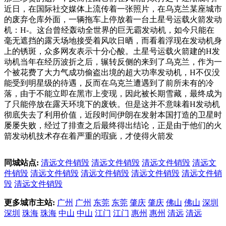
近日，在国际社交媒体上流传着一张照片，在乌克兰某座城市
的废弃仓库外面，一辆拖车上停放着一台土星号运载火箭发动
机：H-。这台曾经轰动全世界的巨无霸发动机，如今只能在
毫无遮挡的露天场地接受着风吹日晒，而看着浮现在发动机身
上的锈斑，众多网友表示十分心酸。土星号运载火箭建的H发
动机当年在经历波折之后，辗转反侧的来到了乌克兰，作为一
个被花费了大力气成功偷盗出境的超大功率发动机，H不仅没
能受到明星级的待遇，反而在乌克兰遭遇到了前所未有的冷
落，由于不能立即在黑市上变现，因此被长期雪藏，最终成为
了只能停放在露天环境下的废铁。但是这并不意味着H发动机
彻底失去了利用价值，近段时间伊朗在发射本国打造的卫星时
屡屡失败，经过了排查之后最终得出结论，正是由于他们的火
箭发动机技术存在着严重的瑕疵，才使得火箭发
同城站点:
清远文件销毁
清远文件销毁
清远文件销毁
清远文
件销毁
清远文件销毁
清远文件销毁
清远文件销毁
清远文件销
毁
清远文件销毁
更多城市主站:
广州
广州
东莞
东莞
肇庆
肇庆
佛山
佛山
深圳
深圳
珠海
珠海
中山
中山
江门
江门
惠州
惠州
清远
清远