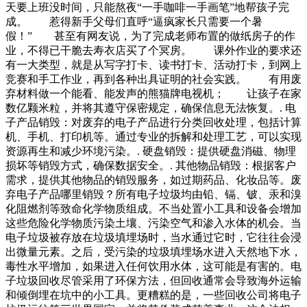
天要上班没时间，只能熬夜“一手咖啡一手画笔”地帮孩子完
成。 惹得新手父母们直呼“逼疯家长只需要一个暑
假！” 甚至有网友说，为了完成老师布置的做纸房子的作
业，不得已干脆去寿衣店买了个冥房。 课外作业的要求还
有一大类型，就是从写字打卡、读书打卡、活动打卡，到网上
竞赛和手工作业，再到各种出具证明的社会实践。 有用废
弃材料做一个能看、能发声的熊猫牌电视机； 让孩子在家
数亿颗米粒，并将其遵守保密规定，确保信息无法恢复。. 电
子产品销毁：对废弃的电子产品进行分类回收处理，包括计算
机、手机、打印机等。通过专业的拆解和处理工艺，可以实现
资源再生和减少环境污染。. 硬盘销毁：提供硬盘消磁、物理
损坏等销毁方式，确保数据安全。. 其他物品销毁：根据客户
需求，提供其他物品的销毁服务，如过期药品、化妆品等。废
弃电子产品哪里销毁？所有电子垃圾均由铅、镉、铍、汞和溴
化阻燃剂等致命化学物质组成。不当处置小工具和设备会增加
这些危险化学物质污染土壤、污染空气和渗入水体的机会。当
电子垃圾被存放在垃圾填埋场时，当水通过它时，它往往会浸
出微量元素。之后，受污染的垃圾填埋场水进入天然地下水，
毒性水平增加，如果进入任何饮用水体，这可能是有害的。电
子垃圾回收尽管采用了环保方法，但回收通常会导致海外运输
和倾倒埋在坑中的小工具。更糟糕的是，一些回收公司将电子